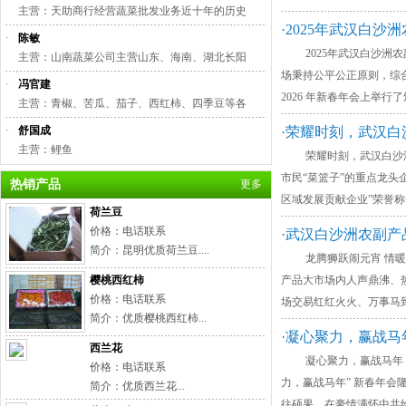
主营：天助商行经营蔬菜批发业务近十年的历史
·2025年武汉白
·
陈敏
2025年武汉白沙洲农
主营：山南蔬菜公司主营山东、海南、湖北长阳
场秉持公平公正原则，综合
·
冯官建
2026 年新春年会上举
主营：青椒、苦瓜、茄子、西红柿、四季豆等各
·
舒国成
·荣耀时刻，武汉白
主营：鲤鱼
荣耀时刻，武汉白沙洲农
市民“菜篮子”的重点龙头
热销产品
更多
区域发展贡献企业”荣誉
荷兰豆
价格：电话联系
·武汉白沙洲农副产
简介：昆明优质荷兰豆....
龙腾狮跃闹元宵 情暖市
樱桃西红柿
产品大市场内人声鼎沸、
价格：电话联系
场交易红红火火、万事马到
简介：优质樱桃西红柿...
·凝心聚力，赢战马
西兰花
凝心聚力，赢战马年！武汉
价格：电话联系
力，赢战马年” 新春年
简介：优质西兰花...
往硕果，在豪情满怀中共