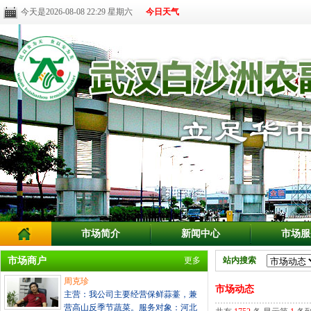
今天是2026-08-08 22:29 星期六
今日天气
市场简介
新闻中心
市场服
市场商户
更多
站内搜索
周克珍
市场动态
主营：我公司主要经营保鲜蒜薹，兼
营高山反季节蔬菜。服务对象：河北