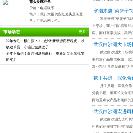
葱头及碗豆角
价格：电话联系
·寒潮来袭“菜篮子
简介：我行大量供应红葱头及碗豆
寒潮来袭“菜篮子”稳稳
角，产地云南，价...
上穿梭，商户们忙着装卸成
市场动态
更多
应。面对寒潮挑战，武汉
·
22年专注一根白萝卜！白沙洲新绿源商行程虎：以
·武汉白沙洲大市场
极致单品，守稳江城菜篮子
武汉白沙洲大市场携手优
·
全年不断供！白沙洲洪昌商行，重新定义玉米批发
要的农产品集散枢纽，武
硬实力
农业精品·享自贸商机”为
·携手共进，深化
携手共进，深化合作：浙
党委书记、董事长沈金潮
两地重点农产品市场间的
·武汉白沙洲宏进司
武汉白沙洲宏进司机驿站
司机们穿梭城市间的“温馨