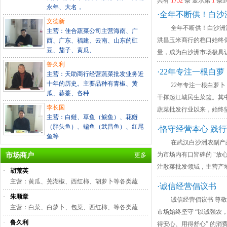
共有
1752
条 显示第
1
条
永年、大名，
·全年不断供！白
文德新
全年不断供！白沙洲洪昌
主营：佳合蔬菜公司主营海南、广
洪昌玉米商行的档口始终
西、广东、福建、云南、山东的豇
豆、茄子、黄瓜、
量，成为白沙洲市场极具
鲁久利
·22年专注一根白
主营：天助商行经营蔬菜批发业务近
十年的历史。主要品种有青椒、黄
22年专注一根白萝卜！
瓜、蒜薹、各种
干撑起江城民生菜篮。其中
李长国
蔬菜批发行业以来，始终
主营：白鲢、草鱼（鲩鱼）、花鲢
（胖头鱼）、鳊鱼（武昌鱼）、红尾
·恪守经营本心 践
鱼等
在武汉白沙洲农副产品大
为市场内有口皆碑的 "放
市场商户
更多
注散菜批发领域，主营产
·
胡荒英
主营：黄瓜、芜湖椒、西红柿、胡萝卜等各类蔬
·诚信经营倡议书
·
朱顺章
诚信经营倡议书 尊敬的各
主营：白菜、白萝卜、包菜、西红柿、等各类蔬
市场始终坚守 “以诚强农
·
鲁久利
得安心、用得舒心” 的消