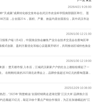
下一页
末页
2026/4/21 9:26:00
品种“天成藕”成果转化移交发布会在武汉市农业科学院南部园区举行。 莲
80万亩，占全国25％，面积、产量、效益均居全国首位，其中武汉市达
2026/1/30 12:21:00
 湖北日报客户端 1月4日，中国渔业协会鳜鱼产业分会技术交流会在蔡甸区举
殖模式创新、盈利方案优化等核心议题展开研讨，共同推动区域特色渔业
2026/1/30 12:19:00
:14 来源： 楚天都市报 入冬后，江城武汉家家户户的灶台上都纷纷煨起了一
 在刚刚结束的2025湖北农博会上，品牌价值超过36亿元的蔡甸莲藕，
2025/12/29 10:36:00
，“2025年‘荆楚粮油’全国经销商走进湖北暨‘江汉大米’品牌推介活
约总额超35亿元，敲定20余个重点产销合作项目，为正在加速崛起的“江