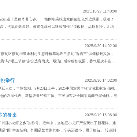
2025/10/27 11:48:00
，蔡甸区永安街道十里莲华养心谷。 一根刚刚采挖出水的紫红色外皮藕带，吸引了
量高，抗氧化效果好。蔡甸莲藕可以继续加强品质改良、品质育种，让消
2025/9/30 14:02:00
 武汉市蔡甸区蔡甸街道永利村生态种植基地近日启动“香粉王”温棚移栽实验，
湖藕”与“毛三节藕”杂交选育而成。煨汤口感粉糯如板栗，香气层次丰富，
仙桃举行
2025/9/30 14:02:00
人欢，丰歌如潮。9月23日上午，2025中国农民丰收节湖北主场·仙桃
各地的农民代表、新型农业经营主体、市民游客及全国采购商齐聚仙桃，与
你的餐桌
2025/9/19 16:06:00
“中国小龙虾之乡”的称号。近年来，当地把小龙虾产业玩出了新花样。通
塘是“回”字形结构。外圈是繁育期的虾，个头还很小，属于虾苗。 转运到