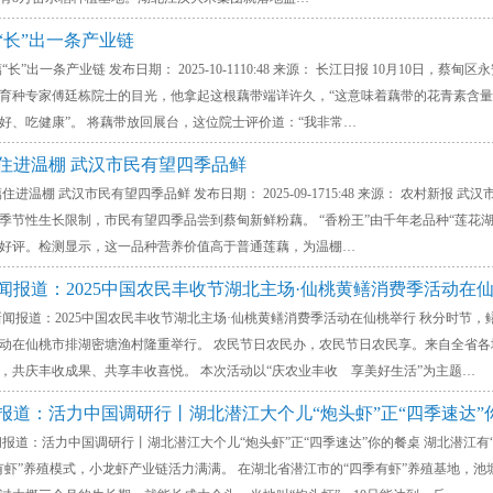
“长”出一条产业链
出一条产业链 发布日期： 2025-10-1110:48 来源： 长江日报 10月10日
育种专家傅廷栋院士的目光，他拿起这根藕带端详许久，“这意味着藕带的花青素含
好、吃健康”。 将藕带放回展台，这位院士评价道：“我非常…
藕住进温棚 武汉市民有望四季品鲜
棚 武汉市民有望四季品鲜 发布日期： 2025-09-1715:48 来源： 农村新报
季节性生长限制，市民有望四季品尝到蔡甸新鲜粉藕。 “香粉王”由千年老品种“莲花
好评。检测显示，这一品种营养价值高于普通莲藕，为温棚…
新闻报道：2025中国农民丰收节湖北主场·仙桃黄鳝消费季活动在
道：2025中国农民丰收节湖北主场·仙桃黄鳝消费季活动在仙桃举行 秋分时节，鳝跃
动在仙桃市排湖密塘渔村隆重举行。 农民节日农民办，农民节日农民享。来自全省
，共庆丰收成果、共享丰收喜悦。 本次活动以“庆农业丰收 享美好生活”为主题…
闻报道：活力中国调研行丨湖北潜江大个儿“炮头虾”正“四季速达”
：活力中国调研行丨湖北潜江大个儿“炮头虾”正“四季速达”你的餐桌 湖北潜江有
有虾”养殖模式，小龙虾产业链活力满满。 在湖北省潜江市的“四季有虾”养殖基地，池