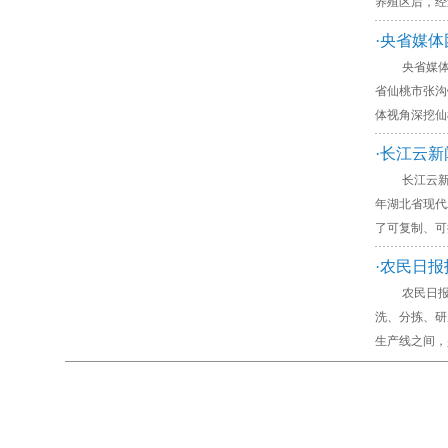
养殖区后，经
·央省媒
央省媒体团走进
省仙桃市张沟
体视角深挖仙
·长江云
长江云新闻报
年湖北省现代
了可复制、
·农民日
农民日报报道
洗、分拣、研
生产线之间，