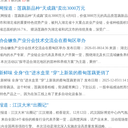
显示第
1
条到第
15
条
网报道：莲藕新品种“天成藕”卖出3000万元
道：莲藕新品种“天成藕”卖出3000万元 4月8日，价值3000万元的高品质莲藕新
市和湖北省的重要特色优势产业，被列入湖北省十大重点农业产业链，全省种植面积1
全省总面积的16.7％。 煨汤莲藕作为湖北省和武汉市的传统美食，深受广…
业协会鳜鱼产业分会技术交流会在蔡甸区举办
鳜鱼产业分会技术交流会在蔡甸区举办 发布日期： 2026-01-0614:36 来源：
省内的水产专家、产业链企业代表及养殖大户齐聚一堂，围绕湖北及长江流域鳜鱼养
 本次活动以“探寻适合湖北地区的苗种和养殖方案”为主题，秉持“…
新鲜味 全身“住”进水盒里 “穿”上新装的蔡甸莲藕更俏了
 全身“住”进水盒里 “穿”上新装的蔡甸莲藕更俏了 发布日期： 2025-12-0511
排骨藕汤。这个时候，莲藕清香粉糯，骨汤暖胃爽口，下肚以后，一股幸福感油然而生。
特色产品之一。因为在加工线上有了更多自动化设备加…
报道：江汉大米“出圈记”
：江汉大米“出圈记” 江汉潮涌，稻香迎宾。12月12日，武汉国际博览中心内气氛热烈
。来自全国14个省份的粮食行业代表齐聚一堂，品荆楚风味，话产业未来。活动现场签
走向全国再添强劲引擎。 本次活动是湖北深入实施农业高质量发展战略、…