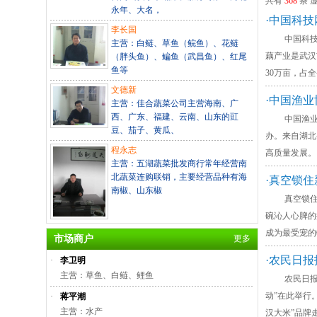
共有
368
条 
永年、大名，
·中国科技
李长国
中国科技网报
主营：白鲢、草鱼（鲩鱼）、花鲢
藕产业是武汉
（胖头鱼）、鳊鱼（武昌鱼）、红尾
鱼等
30万亩，占
文德新
·中国渔
主营：佳合蔬菜公司主营海南、广
西、广东、福建、云南、山东的豇
中国渔业协会
豆、茄子、黄瓜、
办。来自湖北
程永志
高质量发展。
主营：五湖蔬菜批发商行常年经营南
北蔬菜连购联销，主要经营品种有海
·真空锁住
南椒、山东椒
真空锁住新鲜味
碗沁人心脾的
成为最受宠的
市场商户
更多
·农民日报
·
李卫明
主营：草鱼、白鲢、鲤鱼
农民日报报道
动”在此举行
·
蒋平潮
主营：水产
汉大米”品牌