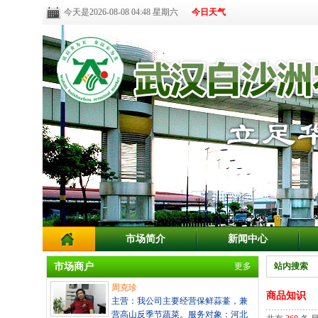
今天是2026-08-08 04:48 星期六
今日天气
市场简介
新闻中心
市场商户
更多
站内搜索
周克珍
商品知识
主营：我公司主要经营保鲜蒜薹，兼
营高山反季节蔬菜。服务对象：河北