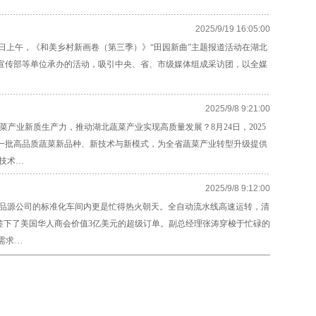
2025/9/19 16:05:00
 9月9日上午，《和美乡村新画卷（第三季）》“田园新曲”主题报道活动在湖北
宣传部等单位承办的活动，吸引中央、省、市级媒体组成采访团，以全媒
2025/9/8 9:21:00
新质生产力，推动湖北蔬菜产业实现高质量发展？8月24日，2025
一批高品质蔬菜新品种、新技术与新模式，为全省蔬菜产业转型升级提供
技术…
2025/9/8 9:12:00
品源公司的标准化车间内更是忙得热火朝天。全自动流水线高速运转，清
签下了美国华人商会价值3亿美元的超级订单。副总经理张涛穿梭于忙碌的
需求…