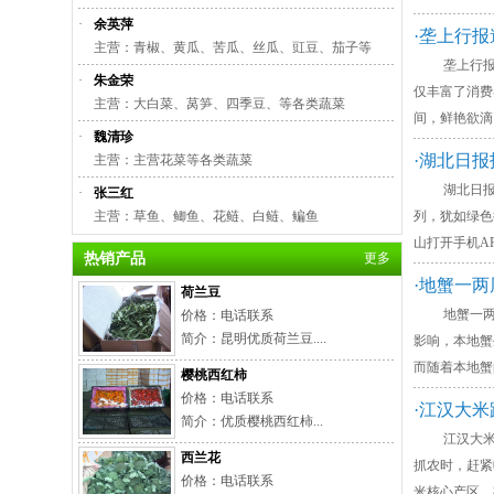
·
余英萍
·垄上行报
主营：青椒、黄瓜、苦瓜、丝瓜、豇豆、茄子等
垄上行报道：
·
朱金荣
仅丰富了消费
主营：大白菜、莴笋、四季豆、等各类蔬菜
间，鲜艳欲滴
·
魏清珍
·湖北日报
主营：主营花菜等各类蔬菜
湖北日报报道
·
张三红
主营：草鱼、鲫鱼、花鲢、白鲢、鳊鱼
列，犹如绿色
山打开手机A
热销产品
更多
·地蟹一
荷兰豆
地蟹一两周后
价格：电话联系
简介：昆明优质荷兰豆....
影响，本地蟹
而随着本地蟹
樱桃西红柿
价格：电话联系
·江汉大
简介：优质樱桃西红柿...
江汉大米跻身南
西兰花
抓农时，赶紧
价格：电话联系
米核心产区，