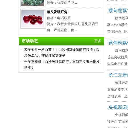
简介：优质西兰花...
·蔡甸莲藕
葱头及碗豆角
价格：电话联系
蔡甸莲藕“长”
简介：我行大量供应红葱头及碗豆
著名作物遗传
角，产地云南，价...
费者吃饱、吃
市场动态
更多
·蔡甸粉
·
22年专注一根白萝卜！白沙洲新绿源商行程虎：以
蔡甸粉藕住进温
极致单品，守稳江城菜篮子
旨在突破粉藕
·
全年不断供！白沙洲洪昌商行，重新定义玉米批发
自推出后广受
硬实力
·长江云
长江云新闻报
黄鳝消费季活
当地乡亲一道
·央视新
央视新闻报道
过推广“四季