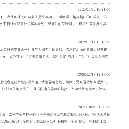
2025/12/29 10:31:00
眼下，湖北各地的红菜薹正是采收期，口感嫩滑、越冷越甜的红菜薹，不
里乡下洞村红菜薹种植基地看到，绿油油的菜叶间，一根根红菜薹挺立其
2025/11/17 13:18:00
队蔬菜种植专业合作社育苗大棚内生机盎然。漂浮在水面的育苗盘整齐排
，长势匀净。 “过去育苗看天，如今育苗‘看屏’。”合作社负责人盛东
…
2025/11/17 13:17:00
。长江日报记者走访本地农贸市场、螃蟹养殖基地了解到，受今夏持续高温天气
、汉川等外地蟹为主，且不同地方养殖的螃蟹，市场销售价格差别较大。
2025/10/27 11:50:00
日，秋阳高照，监利市金草帽合作社理事长周祖清指挥农机收割水稻。“这两天要抢
00亩约800万斤稻谷，剩余部分10月下旬就可全部收完。 监利是江汉大