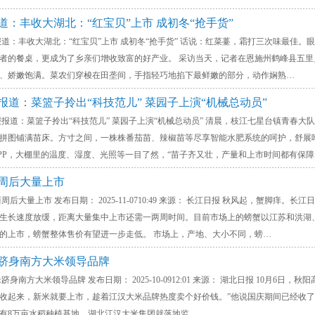
道：丰收大湖北：“红宝贝”上市 成初冬“抢手货”
丰收大湖北：“红宝贝”上市 成初冬“抢手货” 话说：红菜薹，霜打三次味最佳。
者的餐桌，更成为了乡亲们增收致富的好产业。 采访当天，记者在恩施州鹤峰县五
、娇嫩饱满。菜农们穿梭在田垄间，手指轻巧地掐下最鲜嫩的部分，动作娴熟…
报道：菜篮子拎出“科技范儿” 菜园子上演“机械总动员”
：菜篮子拎出“科技范儿” 菜园子上演“机械总动员” 清晨，枝江七星台镇青春大
拼图铺满苗床。方寸之间，一株株番茄苗、辣椒苗等尽享智能水肥系统的呵护，舒展叶片
PP，大棚里的温度、湿度、光照等一目了然，“苗子齐又壮，产量和上市时间都有保障
两周后大量上市
大量上市 发布日期： 2025-11-0710:49 来源： 长江日报 秋风起，蟹脚痒
生长速度放缓，距离大量集中上市还需一两周时间。目前市场上的螃蟹以江苏和洪湖
的上市，螃蟹整体售价有望进一步走低。 市场上，产地、大小不同，螃…
米跻身南方大米领导品牌
方大米领导品牌 发布日期： 2025-10-0912:01 来源： 湖北日报 10月6
收起来，新米就要上市，趁着江汉大米品牌热度卖个好价钱。”他说国庆期间已经收了70
有8万亩水稻种植基地。湖北江汉大米集团就落地监…