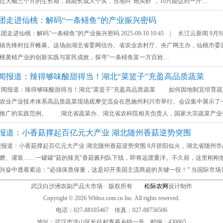
过大概三个月的生长期，就能长成大个头，当地叫“炮头虾”，10只能达到一斤…
体团走进仙桃：解码“一条鳝鱼”的产业振兴密码
仙桃：解码“一条鳝鱼”的产业振兴密码 2025-09-10 10:45 | 长江云新闻
镇先锋村拉开帷幕。这场由湖北省委网信办、省农业农村厅、央广网主办，仙桃市委
桃黄鳝产业的创新实践与富民成效，探寻“一条鳝鱼富一方百姓…
新闻报道：辣得够味酸甜得当！湖北“菜篮子”充盈高品质蔬菜
道：辣得够味酸甜得当！湖北“菜篮子”充盈高品质蔬菜 如何因地制宜培育蔬菜产业
农业产业技术体系高品质蔬菜现场观摩交流会在恩施州利川市举行。会议集中展示了
可推广的实践范例。 湖北省蔬菜办、湖北省农科院相关负责人，国家大宗蔬菜产业
报报道：小香菇撑起百亿元大产业 湖北随州香菇逆势突围
：小香菇撑起百亿元大产业 湖北随州香菇逆势突围 8月骄阳似火，湖北省随州市
磨、灌装……一罐罐“菇的辣克”香菇酱列队下线，即将远渡重洋。不久前，这里刚刚
兴奋中透着紧迫：“必须保质保量，这是叩开美国主流商超的关键一役！” 当国际市场
武汉白沙洲农副产品大市场 版权所有
松际农网
设计制作
Copyright ©
2026
Whbsz.com.cn Inc. All rights reserved.
电话：027-88105467 传真：027-88756506
地址：武汉市洪山区长征村青菱乡特一号 邮编：430065