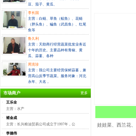
豆、茄子、黄瓜、
李长国
主营：白鲢、草鱼（鲩鱼）、花鲢
（胖头鱼）、鳊鱼（武昌鱼）、红尾
鱼等
鲁久利
主营：天助商行经营蔬菜批发业务近
十年的历史。主要品种有青椒、黄
瓜、蒜薹、各种
周克珍
主营：我公司主要经营保鲜蒜薹，兼
营高山反季节蔬菜。服务对象：河北
永年、大名，
市场商户
更多
·
王乐全
主营：水产
·
褚金成
主营：长兴粮油贸易公司成立于1997年，公
娃娃菜、西兰花、
·
李德伟