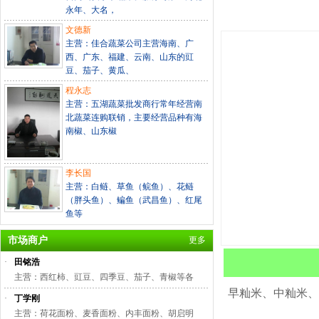
永年、大名，
文德新
主营：佳合蔬菜公司主营海南、广
西、广东、福建、云南、山东的豇
豆、茄子、黄瓜、
程永志
主营：五湖蔬菜批发商行常年经营南
北蔬菜连购联销，主要经营品种有海
南椒、山东椒
李长国
主营：白鲢、草鱼（鲩鱼）、花鲢
（胖头鱼）、鳊鱼（武昌鱼）、红尾
鱼等
市场商户
更多
·
田铭浩
主营：西红柿、豇豆、四季豆、茄子、青椒等各
早籼米、中籼米、
·
丁学刚
主营：荷花面粉、麦香面粉、内丰面粉、胡启明