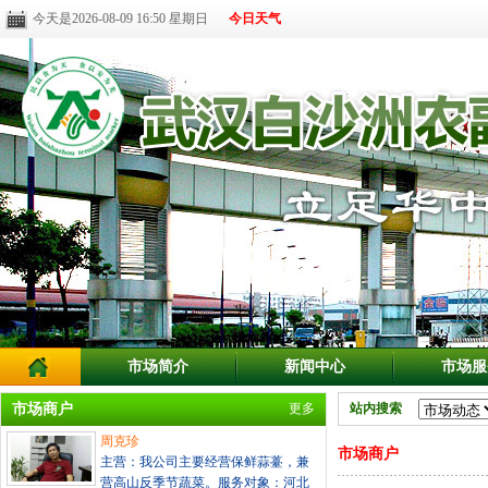
今天是2026-08-09 16:50 星期日
今日天气
市场简介
新闻中心
市场服
市场商户
更多
站内搜索
周克珍
市场商户
主营：我公司主要经营保鲜蒜薹，兼
营高山反季节蔬菜。服务对象：河北