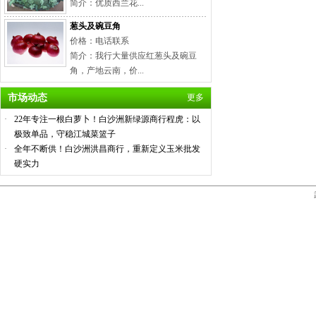
简介：优质西兰花...
葱头及碗豆角
价格：电话联系
简介：我行大量供应红葱头及碗豆
角，产地云南，价...
市场动态
更多
·
22年专注一根白萝卜！白沙洲新绿源商行程虎：以
极致单品，守稳江城菜篮子
·
全年不断供！白沙洲洪昌商行，重新定义玉米批发
硬实力