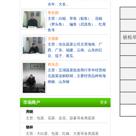
永年、大名，
李长国
主营：白鲢、草鱼（鲩鱼）、花鲢
（胖头鱼）、鳊鱼（武昌鱼）、红尾
鱼等
被检
文德新
主营：佳合蔬菜公司主营海南、广
西、广东、福建、云南、山东的豇
豆、茄子、黄瓜、
程永志
主营：五湖蔬菜批发商行常年经营南
北蔬菜连购联销，主要经营品种有海
南椒、山东椒
市场商户
更多
·
周晓
主营：包菜、花菜、韭花、蒜薹等各类蔬菜
·
饶林
主营：大白菜、包菜、红椒、大葱等各类蔬菜