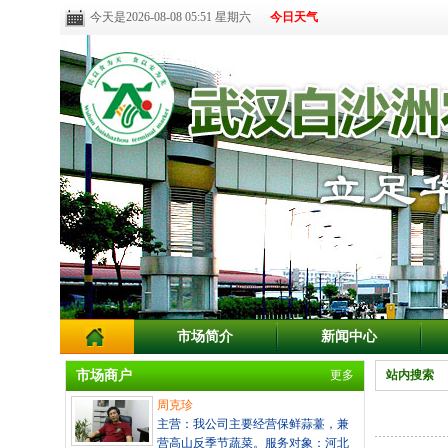
今天是2026-08-08 05:51 星期六
今日天气
市场简介
新闻中心
市场商户
更多
站内搜索
周克珍
主营：我公司主要经营保鲜蒜薹，兼
营高山反季节蔬菜。服务对象：河北