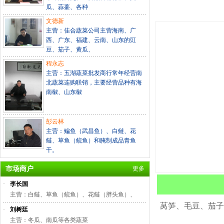
瓜、蒜薹、各种
文德新
主营：佳合蔬菜公司主营海南、广
西、广东、福建、云南、山东的豇
豆、茄子、黄瓜、
程永志
主营：五湖蔬菜批发商行常年经营南
北蔬菜连购联销，主要经营品种有海
南椒、山东椒
彭云林
主营：鳊鱼（武昌鱼）、白鲢、花
鲢、草鱼（鲩鱼）和腌制成品青鱼
干。
市场商户
更多
·
李长国
主营：白鲢、草鱼（鲩鱼）、花鲢（胖头鱼）、
莴笋、毛豆、茄子
·
刘树廷
主营：冬瓜、南瓜等各类蔬菜