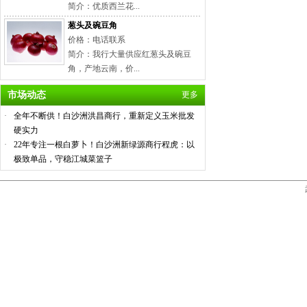
简介：优质西兰花...
葱头及碗豆角
价格：电话联系
简介：我行大量供应红葱头及碗豆
角，产地云南，价...
市场动态
更多
·
全年不断供！白沙洲洪昌商行，重新定义玉米批发
硬实力
·
22年专注一根白萝卜！白沙洲新绿源商行程虎：以
极致单品，守稳江城菜篮子