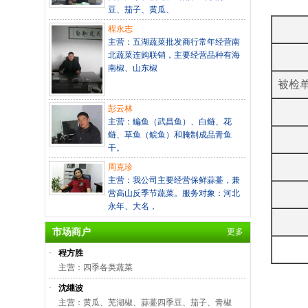
豆、茄子、黄瓜、
程永志
主营：五湖蔬菜批发商行常年经营南
北蔬菜连购联销，主要经营品种有海
南椒、山东椒
被检
彭云林
主营：鳊鱼（武昌鱼）、白鲢、花
鲢、草鱼（鲩鱼）和腌制成品青鱼
干。
周克珍
主营：我公司主要经营保鲜蒜薹，兼
营高山反季节蔬菜。服务对象：河北
永年、大名，
市场商户
更多
·
程方胜
主营：四季各类蔬菜
·
沈继波
主营：黄瓜、芜湖椒、蒜薹四季豆、茄子、青椒