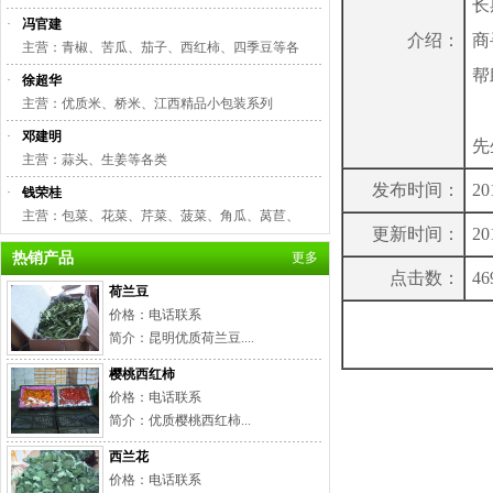
长
·
冯官建
介绍：
商
主营：青椒、苦瓜、茄子、西红柿、四季豆等各
帮
·
徐超华
主营：优质米、桥米、江西精品小包装系列
本
·
邓建明
先
主营：蒜头、生姜等各类
发布时间：
20
·
钱荣桂
主营：包菜、花菜、芹菜、菠菜、角瓜、莴苣、
更新时间：
20
热销产品
更多
点击数：
46
荷兰豆
价格：电话联系
简介：昆明优质荷兰豆....
樱桃西红柿
价格：电话联系
简介：优质樱桃西红柿...
西兰花
价格：电话联系