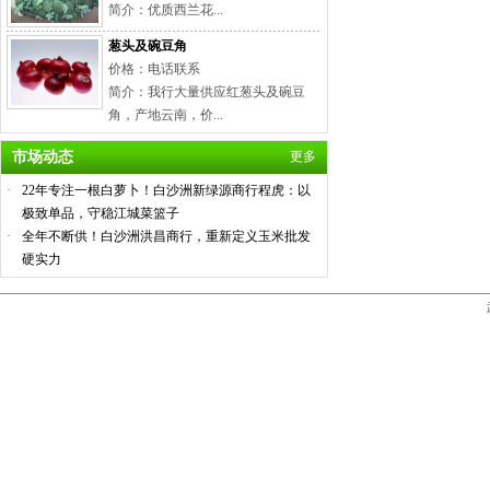
简介：优质西兰花...
葱头及碗豆角
价格：电话联系
简介：我行大量供应红葱头及碗豆
角，产地云南，价...
市场动态
更多
·
22年专注一根白萝卜！白沙洲新绿源商行程虎：以
极致单品，守稳江城菜篮子
·
全年不断供！白沙洲洪昌商行，重新定义玉米批发
硬实力