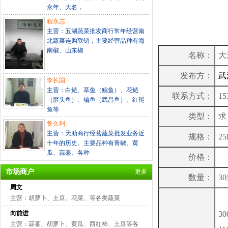
永年、大名，
程永志
主营：五湖蔬菜批发商行常年经营南
北蔬菜连购联销，主要经营品种有海
南椒、山东椒
名称：
大
发布方：
武
李长国
主营：白鲢、草鱼（鲩鱼）、花鲢
联系方式：
15
（胖头鱼）、鳊鱼（武昌鱼）、红尾
鱼等
类型：
鲁久利
主营：天助商行经营蔬菜批发业务近
规格：
2
十年的历史。主要品种有青椒、黄
瓜、蒜薹、各种
价格：
市场商户
更多
数量：
3
·
周文
武
主营：胡萝卜、土豆、花菜、等各类蔬菜
·
向前进
3
主营：蒜薹、胡萝卜、黄瓜、西红柿、土豆等各