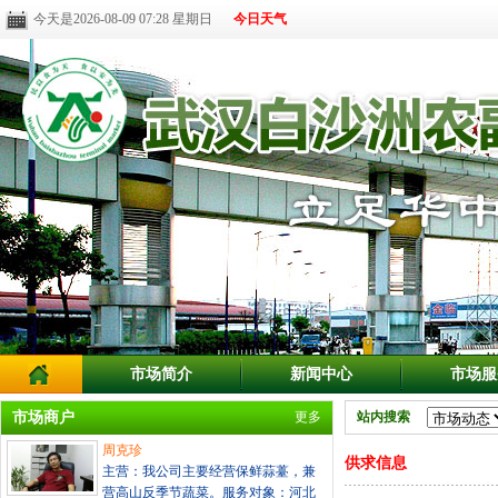
今天是2026-08-09 07:28 星期日
今日天气
市场简介
新闻中心
市场服
市场商户
更多
站内搜索
周克珍
供求信息
主营：我公司主要经营保鲜蒜薹，兼
营高山反季节蔬菜。服务对象：河北