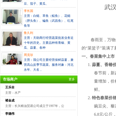
豆、茄子、黄瓜、
武
李长国
主营：白鲢、草鱼（鲩鱼）、花鲢
（胖头鱼）、鳊鱼（武昌鱼）、红尾
鱼等
鲁久利
主营：天助商行经营蔬菜批发业务近
春雨至，万物生
十年的历史。主要品种有青椒、黄
瓜、蒜薹、各种
的
“
菜篮子
”
装满了
周克珍
一、春菜集中上市
主营：我公司主要经营保鲜蒜薹，兼
1.
蒜薹、香椿
营高山反季节蔬菜。服务对象：河北
永年、大名，
春节前，新
市场商户
更多
量增加，价
·
王乐全
鲜。
主营：水产
2.
特色春菜价
·
褚金成
豌豆尖、藜
主营：长兴粮油贸易公司成立于1997年，公
·
李德伟
6.8
元
/
公斤