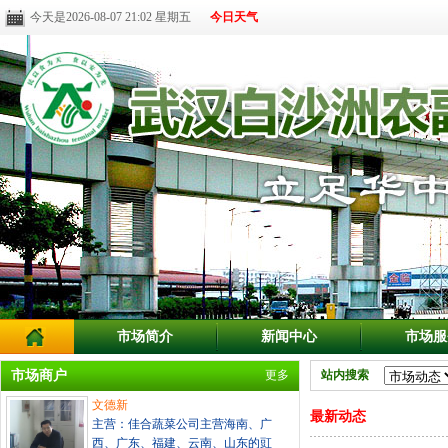
今天是2026-08-07 21:02 星期五
今日天气
市场简介
新闻中心
市场服
市场商户
更多
站内搜索
文德新
最新动态
主营：佳合蔬菜公司主营海南、广
西、广东、福建、云南、山东的豇