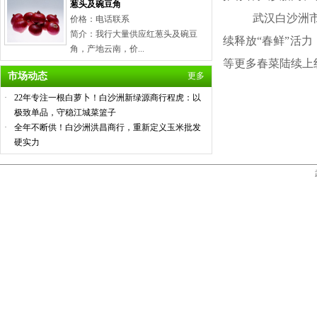
葱头及碗豆角
武汉白沙洲市场
价格：电话联系
简介：我行大量供应红葱头及碗豆
续释放
“
春鲜
”
活力
角，产地云南，价...
等更多春菜陆续上
市场动态
更多
·
22年专注一根白萝卜！白沙洲新绿源商行程虎：以
极致单品，守稳江城菜篮子
·
全年不断供！白沙洲洪昌商行，重新定义玉米批发
硬实力