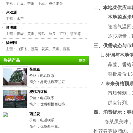
主营：豇豆、苦瓜、毛豆、鸡蛋泡等
二、本地菜供应丰
·
卢双洲
本地菜逐步
主营：水产
随着气温回
·
肖鸿胜
主营：青椒、黄瓜、苦瓜、丝瓜、豇豆、茄子等
逐步增量，
·
徐毅刚
三、供需动态与市
主营：白萝卜、菠菜、花菜、黄瓜、蒜薹
1.
外调与本地
热销产品
更多
蒜薹、香椿
荷兰豆
菜批发价
4.5
价格：电话联系
简介：昆明优质荷兰豆....
2.
未来价格预
樱桃西红柿
市场预测，
价格：电话联系
供应行列。
简介：优质樱桃西红柿...
四、消费提示：春
西兰花
价格：电话联系
春菜虽美味
简介：优质西兰花...
推荐春笋炒腊肉、