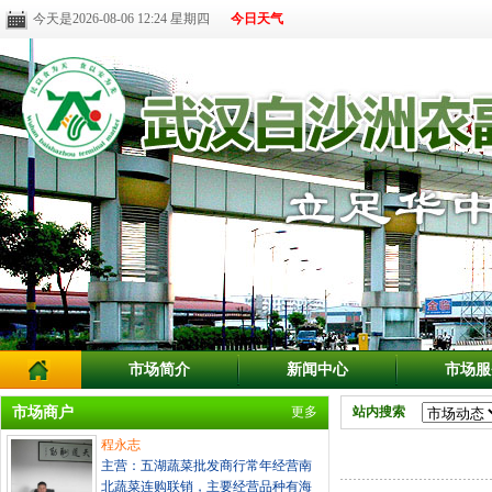
今天是2026-08-06 12:24 星期四
今日天气
市场简介
新闻中心
市场服
市场商户
更多
站内搜索
程永志
主营：五湖蔬菜批发商行常年经营南
北蔬菜连购联销，主要经营品种有海