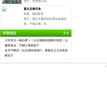
简介：优质西兰花...
葱头及碗豆角
价格：电话联系
简介：我行大量供应红葱头及碗豆
角，产地云南，价...
市场动态
更多
·
22年专注一根白萝卜！白沙洲新绿源商行程虎：以
极致单品，守稳江城菜篮子
·
全年不断供！白沙洲洪昌商行，重新定义玉米批发
硬实力