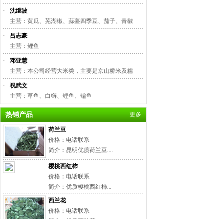
·
沈继波
主营：黄瓜、芜湖椒、蒜薹四季豆、茄子、青椒
·
吕志豪
主营：鲤鱼
·
邓亚慧
主营：本公司经营大米类，主要是京山桥米及糯
·
祝武文
主营：草鱼、白鲢、鲤鱼、鳊鱼
热销产品
更多
荷兰豆
价格：电话联系
简介：昆明优质荷兰豆....
樱桃西红柿
价格：电话联系
简介：优质樱桃西红柿...
西兰花
价格：电话联系