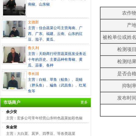
南椒、山东椒
农作
文德新
产
主营：佳合蔬菜公司主营海南、广
西、广东、福建、云南、山东的豇
被检单位或姓
豆、茄子、黄瓜、
鲁久利
检测项
主营：天助商行经营蔬菜批发业务近
十年的历史。主要品种有青椒、黄
检测结
瓜、蒜薹、各种
是否合
李长国
主营：白鲢、草鱼（鲩鱼）、花鲢
（胖头鱼）、鳊鱼（武昌鱼）、红尾
抑制
鱼等
发布时
市场商户
更多
·
余少安
主营：宏多公司常年经营山东特色蔬菜如彩色椒
·
朱金荣
主营：大白菜、莴笋、四季豆、等各类蔬菜