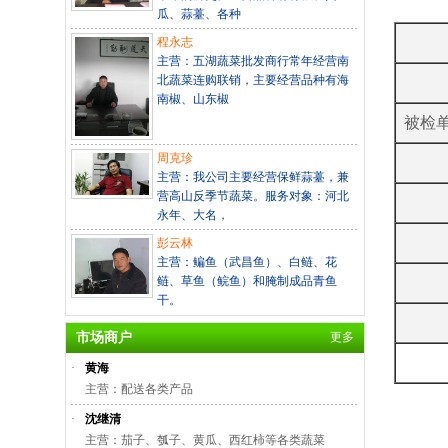
瓜、蒜薹、各种
程永志
主营：五湖蔬菜批发商行常年经营南
北蔬菜连购联销，主要经营品种有海
南椒、山东椒
被检
周克珍
主营：我公司主要经营保鲜蒜薹，兼
营高山反季节蔬菜。服务对象：河北
永年、大名，
彭云林
主营：鳊鱼（武昌鱼）、白鲢、花
鲢、草鱼（鲩鱼）和腌制成品青鱼
干。
市场商户
更多
·
黄海
主营：配送各类产品
·
沈继清
主营：茄子、瓠子、黄瓜、西红柿等各类蔬菜