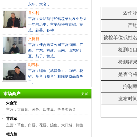
永年、大名，
农作
鲁久利
主营：天助商行经营蔬菜批发业务近
十年的历史。主要品种有青椒、黄
产
瓜、蒜薹、各种
被检单位或姓
文德新
主营：佳合蔬菜公司主营海南、广
检测项
西、广东、福建、云南、山东的豇
豆、茄子、黄瓜、
检测结
彭云林
主营：鳊鱼（武昌鱼）、白鲢、花
是否合
鲢、草鱼（鲩鱼）和腌制成品青鱼
干。
抑制
市场商户
更多
发布时
·
朱金荣
主营：大白菜、莴笋、四季豆、等各类蔬菜
·
甘以军
主营：草鱼、白鲢、花鲢、鳊鱼、大口鲢、鲫鱼
·
程方胜