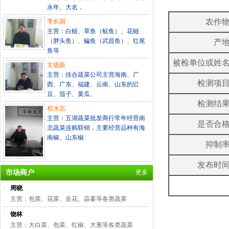
永年、大名，
农作
李长国
主营：白鲢、草鱼（鲩鱼）、花鲢
（胖头鱼）、鳊鱼（武昌鱼）、红尾
产
鱼等
被检单位或姓
文德新
主营：佳合蔬菜公司主营海南、广
检测项
西、广东、福建、云南、山东的豇
豆、茄子、黄瓜、
检测结
程永志
主营：五湖蔬菜批发商行常年经营南
是否合
北蔬菜连购联销，主要经营品种有海
南椒、山东椒
抑制
发布时
市场商户
更多
·
周晓
主营：包菜、花菜、韭花、蒜薹等各类蔬菜
·
饶林
主营：大白菜、包菜、红椒、大葱等各类蔬菜