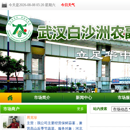
今天是2026-08-08 05:20 星期六
今日天气
市场简介
新闻中心
市场服
市场商户
更多
站内搜索
周克珍
主营：我公司主要经营保鲜蒜薹，兼
营高山反季节蔬菜。服务对象：河北