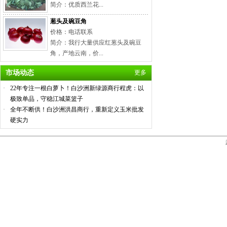
简介：优质西兰花...
葱头及碗豆角
价格：电话联系
简介：我行大量供应红葱头及碗豆
角，产地云南，价...
市场动态
更多
·
22年专注一根白萝卜！白沙洲新绿源商行程虎：以
极致单品，守稳江城菜篮子
·
全年不断供！白沙洲洪昌商行，重新定义玉米批发
硬实力