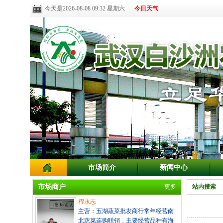
今天是2026-08-08 09:32 星期六
今日天气
市场简介
新闻中心
市场商户
更多
站内搜索
程永志
主营：五湖蔬菜批发商行常年经营南
北蔬菜连购联销，主要经营品种有海