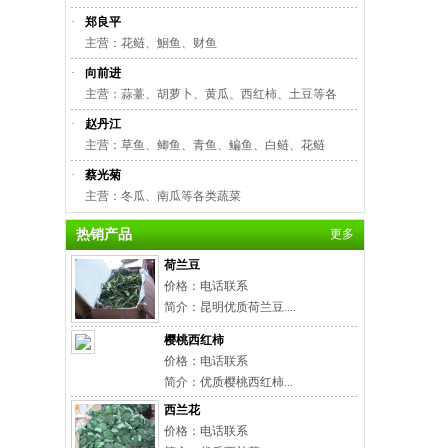
·
郑良平
主营：花鲢、鮰鱼、财鱼
·
向前进
主营：蒜薹、胡萝卜、黄瓜、西红柿、土豆等各
·
赵丹江
主营：草鱼、鲫鱼、青鱼、鳊鱼、白鲢、花鲢
·
蔡光菊
主营：冬瓜、南瓜等各类蔬菜
热销产品
更多
荷兰豆
价格：电话联系
简介：昆明优质荷兰豆....
樱桃西红柿
价格：电话联系
简介：优质樱桃西红柿...
西兰花
价格：电话联系