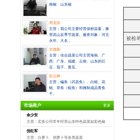
南椒、山东椒
周克珍
主营：我公司主要经营保鲜蒜薹，兼
营高山反季节蔬菜。服务对象：河北
被检
永年、大名，
文德新
主营：佳合蔬菜公司主营海南、广
西、广东、福建、云南、山东的豇
豆、茄子、黄瓜、
彭云林
主营：鳊鱼（武昌鱼）、白鲢、花
鲢、草鱼（鲩鱼）和腌制成品青鱼
干。
市场商户
更多
·
余少安
主营：宏多公司常年经营山东特色蔬菜如彩色椒
·
倪红军
主营：白萝卜、胡萝卜等各类蔬菜