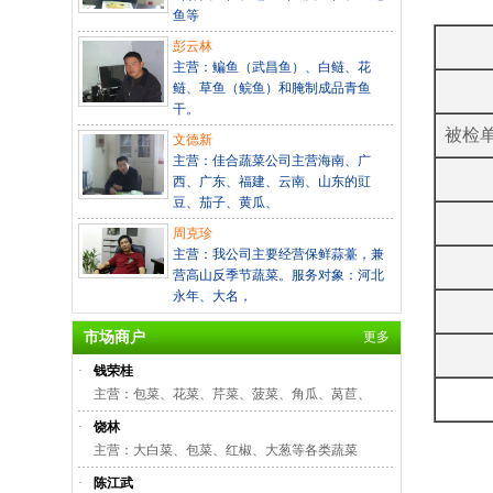
鱼等
彭云林
主营：鳊鱼（武昌鱼）、白鲢、花
鲢、草鱼（鲩鱼）和腌制成品青鱼
干。
被检
文德新
主营：佳合蔬菜公司主营海南、广
西、广东、福建、云南、山东的豇
豆、茄子、黄瓜、
周克珍
主营：我公司主要经营保鲜蒜薹，兼
营高山反季节蔬菜。服务对象：河北
永年、大名，
市场商户
更多
·
钱荣桂
主营：包菜、花菜、芹菜、菠菜、角瓜、莴苣、
·
饶林
主营：大白菜、包菜、红椒、大葱等各类蔬菜
·
陈江武