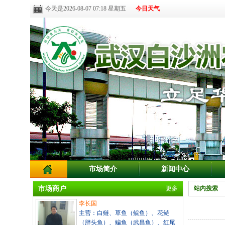
今天是2026-08-07 07:18 星期五
今日天气
市场简介
新闻中心
市场商户
更多
站内搜索
李长国
主营：白鲢、草鱼（鲩鱼）、花鲢
（胖头鱼）、鳊鱼（武昌鱼）、红尾