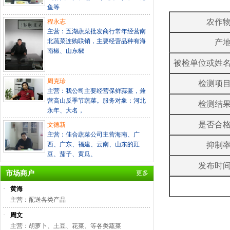
鱼等
农作
程永志
主营：五湖蔬菜批发商行常年经营南
北蔬菜连购联销，主要经营品种有海
产
南椒、山东椒
被检单位或姓
周克珍
检测项
主营：我公司主要经营保鲜蒜薹，兼
营高山反季节蔬菜。服务对象：河北
检测结
永年、大名，
是否合
文德新
主营：佳合蔬菜公司主营海南、广
西、广东、福建、云南、山东的豇
抑制
豆、茄子、黄瓜、
发布时
市场商户
更多
·
黄海
主营：配送各类产品
·
周文
主营：胡萝卜、土豆、花菜、等各类蔬菜