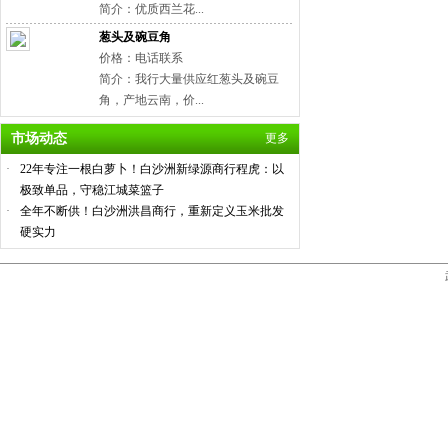
简介：优质西兰花...
葱头及碗豆角
价格：电话联系
简介：我行大量供应红葱头及碗豆
角，产地云南，价...
市场动态
更多
·
22年专注一根白萝卜！白沙洲新绿源商行程虎：以
极致单品，守稳江城菜篮子
·
全年不断供！白沙洲洪昌商行，重新定义玉米批发
硬实力