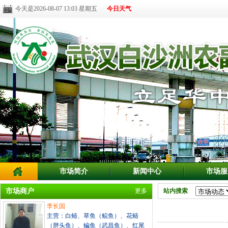
今天是2026-08-07 13:03 星期五
今日天气
市场简介
新闻中心
市场服
市场商户
更多
站内搜索
李长国
主营：白鲢、草鱼（鲩鱼）、花鲢
（胖头鱼）、鳊鱼（武昌鱼）、红尾