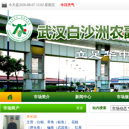
今天是2026-08-07 13:02 星期五
今日天气
市场简介
新闻中心
市场服
市场商户
更多
站内搜索
李长国
主营：白鲢、草鱼（鲩鱼）、花鲢
（胖头鱼）、鳊鱼（武昌鱼）、红尾