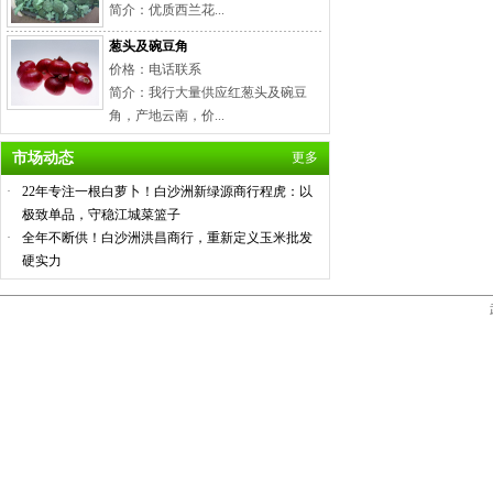
简介：优质西兰花...
葱头及碗豆角
价格：电话联系
简介：我行大量供应红葱头及碗豆
角，产地云南，价...
市场动态
更多
·
22年专注一根白萝卜！白沙洲新绿源商行程虎：以
极致单品，守稳江城菜篮子
·
全年不断供！白沙洲洪昌商行，重新定义玉米批发
硬实力