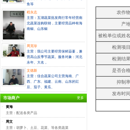
鱼等
农作
程永志
主营：五湖蔬菜批发商行常年经营南
北蔬菜连购联销，主要经营品种有海
产
南椒、山东椒
被检单位或姓
周克珍
检测项
主营：我公司主要经营保鲜蒜薹，兼
营高山反季节蔬菜。服务对象：河北
检测结
永年、大名，
是否合
文德新
主营：佳合蔬菜公司主营海南、广
西、广东、福建、云南、山东的豇
抑制
豆、茄子、黄瓜、
发布时
市场商户
更多
·
黄海
主营：配送各类产品
·
周文
主营：胡萝卜、土豆、花菜、等各类蔬菜