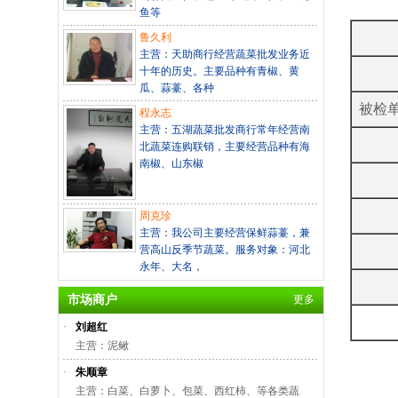
鱼等
鲁久利
主营：天助商行经营蔬菜批发业务近
十年的历史。主要品种有青椒、黄
瓜、蒜薹、各种
被检
程永志
主营：五湖蔬菜批发商行常年经营南
北蔬菜连购联销，主要经营品种有海
南椒、山东椒
周克珍
主营：我公司主要经营保鲜蒜薹，兼
营高山反季节蔬菜。服务对象：河北
永年、大名，
市场商户
更多
·
刘超红
主营：泥鳅
·
朱顺章
主营：白菜、白萝卜、包菜、西红柿、等各类蔬