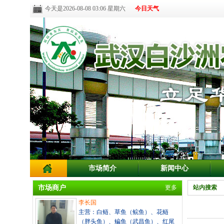
今天是2026-08-08 03:06 星期六
今日天气
市场简介
新闻中心
市场商户
更多
站内搜索
李长国
主营：白鲢、草鱼（鲩鱼）、花鲢
（胖头鱼）、鳊鱼（武昌鱼）、红尾