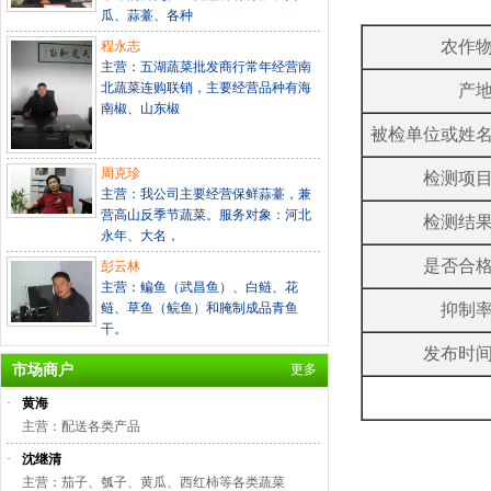
瓜、蒜薹、各种
农作
程永志
主营：五湖蔬菜批发商行常年经营南
北蔬菜连购联销，主要经营品种有海
产
南椒、山东椒
被检单位或姓
周克珍
检测项
主营：我公司主要经营保鲜蒜薹，兼
营高山反季节蔬菜。服务对象：河北
检测结
永年、大名，
是否合
彭云林
主营：鳊鱼（武昌鱼）、白鲢、花
鲢、草鱼（鲩鱼）和腌制成品青鱼
抑制
干。
发布时
市场商户
更多
·
黄海
主营：配送各类产品
·
沈继清
主营：茄子、瓠子、黄瓜、西红柿等各类蔬菜