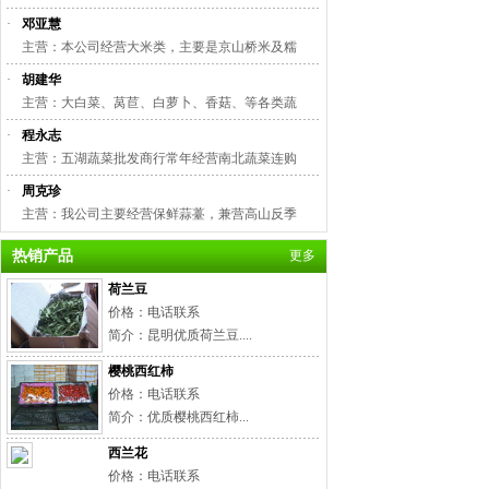
·
邓亚慧
主营：本公司经营大米类，主要是京山桥米及糯
·
胡建华
主营：大白菜、莴苣、白萝卜、香菇、等各类蔬
·
程永志
主营：五湖蔬菜批发商行常年经营南北蔬菜连购
·
周克珍
主营：我公司主要经营保鲜蒜薹，兼营高山反季
热销产品
更多
荷兰豆
价格：电话联系
简介：昆明优质荷兰豆....
樱桃西红柿
价格：电话联系
简介：优质樱桃西红柿...
西兰花
价格：电话联系