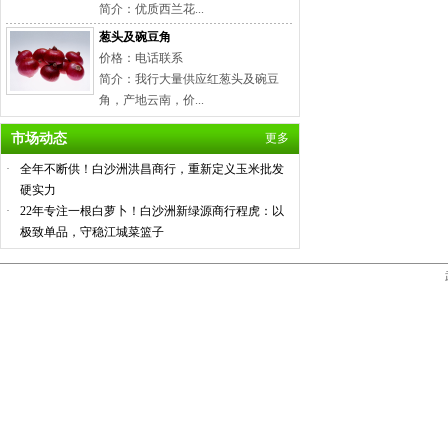
简介：优质西兰花...
葱头及碗豆角
价格：电话联系
简介：我行大量供应红葱头及碗豆
角，产地云南，价...
市场动态
更多
·
全年不断供！白沙洲洪昌商行，重新定义玉米批发
硬实力
·
22年专注一根白萝卜！白沙洲新绿源商行程虎：以
极致单品，守稳江城菜篮子