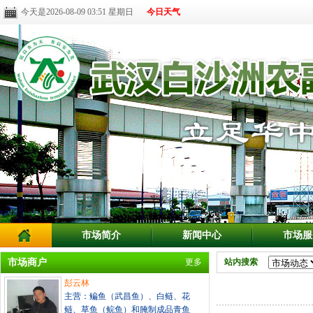
今天是2026-08-09 03:51 星期日
今日天气
市场简介
新闻中心
市场服
市场商户
更多
站内搜索
彭云林
主营：鳊鱼（武昌鱼）、白鲢、花
鲢、草鱼（鲩鱼）和腌制成品青鱼