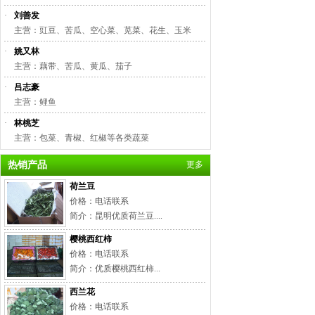
·
刘善发
主营：豇豆、苦瓜、空心菜、苋菜、花生、玉米
·
姚又林
主营：藕带、苦瓜、黄瓜、茄子
·
吕志豪
主营：鲤鱼
·
林桃芝
主营：包菜、青椒、红椒等各类蔬菜
热销产品
更多
荷兰豆
价格：电话联系
简介：昆明优质荷兰豆....
樱桃西红柿
价格：电话联系
简介：优质樱桃西红柿...
西兰花
价格：电话联系