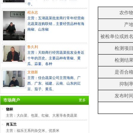
干。
农作
程永志
主营：五湖蔬菜批发商行常年经营南
北蔬菜连购联销，主要经营品种有海
产
南椒、山东椒
被检单位或姓
鲁久利
检测项
主营：天助商行经营蔬菜批发业务近
十年的历史。主要品种有青椒、黄
检测结
瓜、蒜薹、各种
是否合
文德新
主营：佳合蔬菜公司主营海南、广
西、广东、福建、云南、山东的豇
抑制
豆、茄子、黄瓜、
发布时
市场商户
更多
·
饶林
主营：大白菜、包菜、红椒、大葱等各类蔬菜
·
肖玉兰
主营：福乐王系列杂交米、优质米