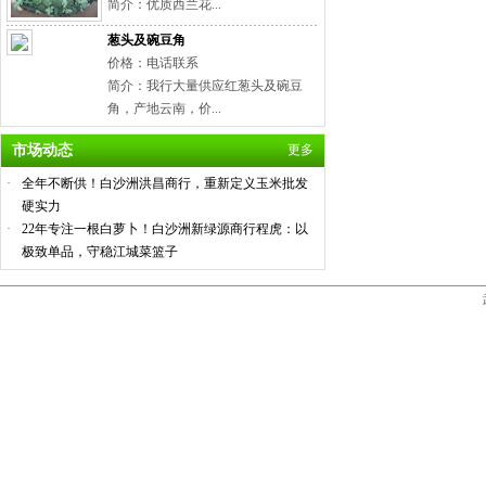
简介：优质西兰花...
葱头及碗豆角
价格：电话联系
简介：我行大量供应红葱头及碗豆
角，产地云南，价...
市场动态
更多
·
全年不断供！白沙洲洪昌商行，重新定义玉米批发
硬实力
·
22年专注一根白萝卜！白沙洲新绿源商行程虎：以
极致单品，守稳江城菜篮子