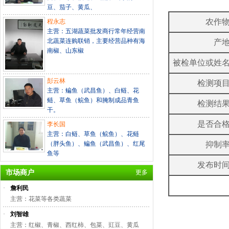
豆、茄子、黄瓜、
农作
程永志
主营：五湖蔬菜批发商行常年经营南
北蔬菜连购联销，主要经营品种有海
产
南椒、山东椒
被检单位或姓
彭云林
检测项
主营：鳊鱼（武昌鱼）、白鲢、花
鲢、草鱼（鲩鱼）和腌制成品青鱼
检测结
干。
是否合
李长国
主营：白鲢、草鱼（鲩鱼）、花鲢
（胖头鱼）、鳊鱼（武昌鱼）、红尾
抑制
鱼等
发布时
市场商户
更多
·
詹利民
主营：花菜等各类蔬菜
·
刘智雄
主营：红椒、青椒、西红柿、包菜、豇豆、黄瓜