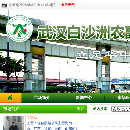
今天是2026-08-09 18:41 星期日
今日天气
市场简介
新闻中心
市场服
市场商户
更多
站内搜索
文德新
主营：佳合蔬菜公司主营海南、广
西、广东、福建、云南、山东的豇